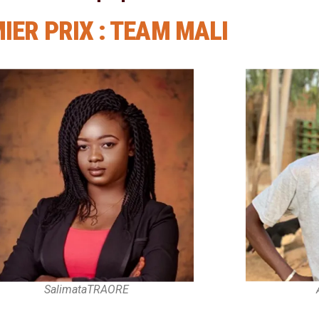
IER PRIX : TEAM MALI
SalimataTRAORE