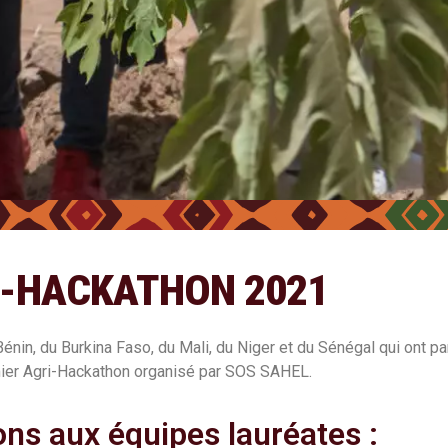
I-HACKATHON 2021
nin, du Burkina Faso, du Mali, du Niger et du Sénégal qui ont pa
ier Agri-Hackathon organisé par SOS SAHEL.
ions aux équipes lauréates :