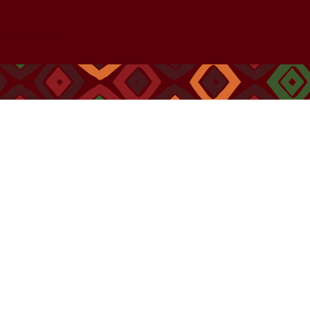
owered by
good